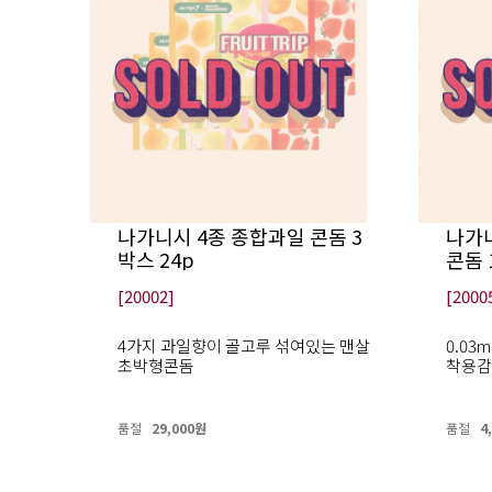
나가니시 4종 종합과일 콘돔 3
나가니
박스 24p
콘돔 
[20002]
[2000
4가지 과일향이 골고루 섞여있는 맨살
0.0
초박형콘돔
착용감
품절
29,000원
품절
4