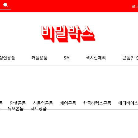
로
 성인용품
커플용품
SM
섹시란제리
콘돔(브
돔
안셀콘돔
신동엽콘돔
케어콘돔
한국라텍스콘돔
메디바이
돔
듀오콘돔
세트상품