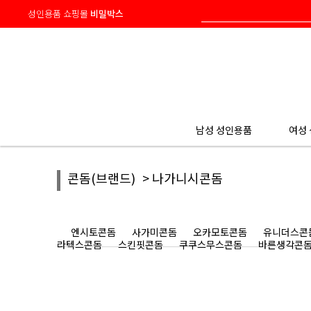
성인용품 쇼핑몰
비밀박스
HOME
> 콘돔(브랜드)
> 나가니시콘돔
남성 성인용품
여성
콘돔(브랜드)
> 나가니시콘돔
엔시토콘돔
사가미콘돔
오카모토콘돔
유니더스콘
라텍스콘돔
스킨핏콘돔
쿠쿠스무스콘돔
바른생각콘