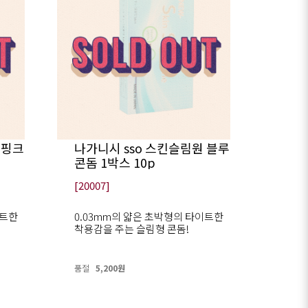
 핑크
나가니시 sso 스킨슬림원 블루
콘돔 1박스 10p
[20007]
이트한
0.03mm의 얇은 초박형의 타이트한
착용감을 주는 슬림형 콘돔!
품절
5,200원