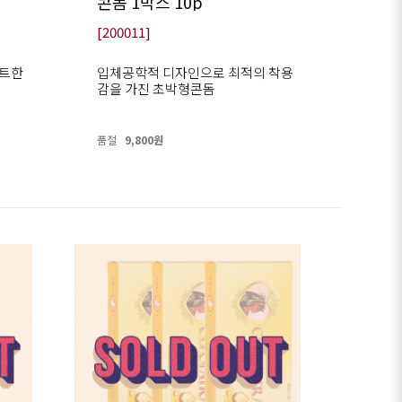
콘돔 1박스 10p
[200011]
이트한
입체공학적 디자인으로 최적의 착용
감을 가진 초박형콘돔
품절
9,800원