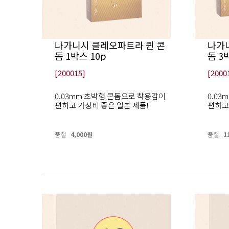
나가니시 클레오파트라 퀸 콘
나가
돔 1박스 10p
돔 3
[200015]
[2000
0.03mm 초박형 콘돔으로 착용감이
0.0
편하고 가성비 좋은 일본 제품!
편하고
품절
4,000원
품절
1