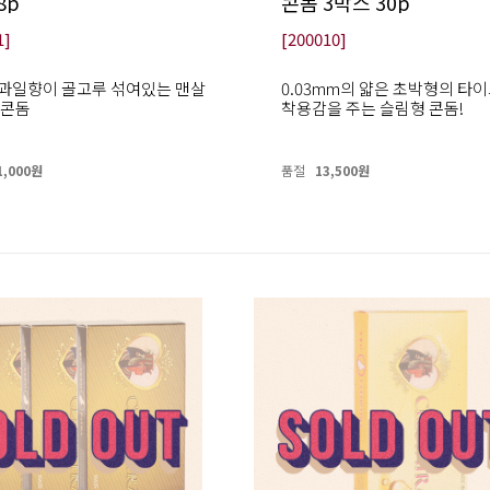
8p
콘돔 3박스 30p
1]
[200010]
 과일향이 골고루 섞여있는 맨살
0.03mm의 얇은 초박형의 타
콘돔
착용감을 주는 슬림형 콘돔!
1,000원
품절
13,500원