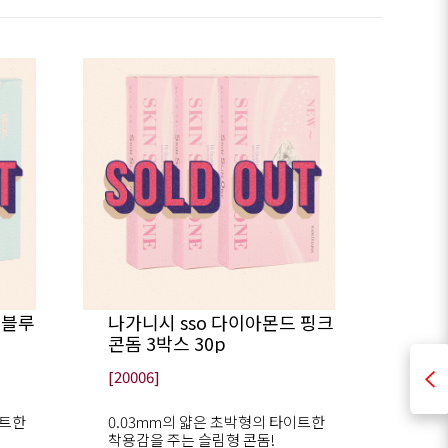
 블루
나가니시 sso 다이아몬드 핑크
콘돔 3박스 30p
[20006]
이트한
0.03mm의 얇은 초박형의 타이트한
착용감을 주는 슬림형 콘돔!