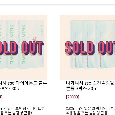
시 sso 다이아몬드 블루
나가니시 sso 스킨슬림원
3박스 30p
콘돔 3박스 30p
4]
[20008]
3mm의 얇은 초박형의 타이트한
0.03mm의 얇은 초박형의 타
을 주는 슬림형 콘돔!
착용감을 주는 슬림형 콘돔!