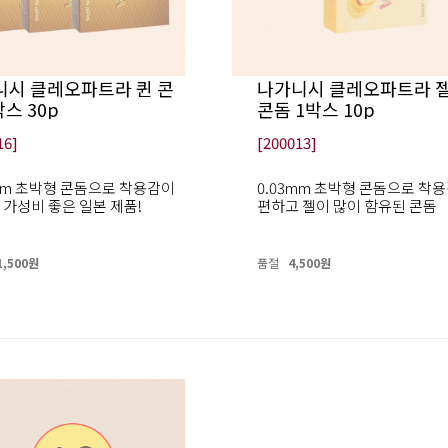
니시 클레오파트라 퀸 콘
나가니시 클레오파트라 
박스 30p
콘돔 1박스 10p
16]
[200013]
3mm 초박형 콘돔으로 착용감이
0.03mm 초박형 콘돔으로 착
 가성비 좋은 일본 제품!
편하고 젤이 많이 함유된 콘돔
1,500원
품절
4,500원