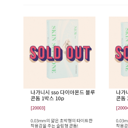
나가니시 sso 다이아몬드 블루
나가니
콘돔 1박스 10p
콘돔 
[20003]
[2000
0.03mm의 얇은 초박형의 타이트한
0.0
착용감을 주는 슬림형 콘돔!
착용감