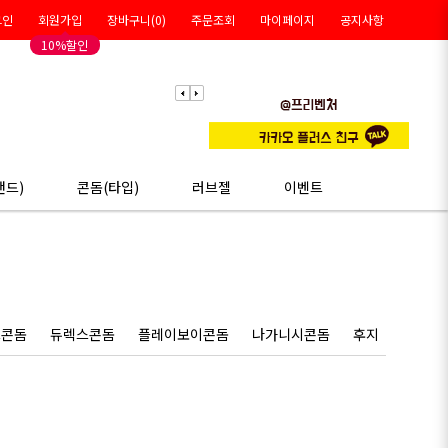
그인
회원가입
장바구니(
0
)
주문조회
마이페이지
공지사항
10%할인
랜드)
콘돔(타입)
러브젤
이벤트
스콘돔
듀렉스콘돔
플레이보이콘돔
나가니시콘돔
후지