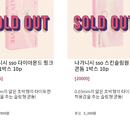
시 sso 다이아몬드 핑크
나가니시 sso 스킨슬림원
1박스 10p
콘돔 1박스 10p
5]
[20009]
3mm의 얇은 초박형의 타이트한
0.03mm의 얇은 초박형의 타
을 주는 슬림형 콘돔!
착용감을 주는 슬림형 콘돔!
,900원
품절
5,200원