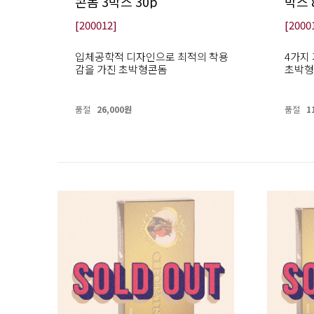
콘돔 3박스 30p
박스 
[200012]
[2000
입체공학적 디자인으로 최적의 착용
4가지
감을 가진 초박형콘돔
초박형
품절
26,000원
품절
1