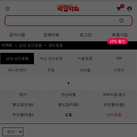
쇼핑몰 GRAND OPEN!
0
회원가입 시 다양한 혜택 증정!
공지사항
전체리뷰
로그인
회원가입
10% 할인
HOME
남성 성인용품
관리용품
쇼핑몰 GRAND OPEN!
남성 성인용품
여성 성인용품
커플용품
SM
섹시란제리
콘돔
러브젤
이벤트
▼
텐가
전신대형
프리미엄 명기
핸드잡(수동)
핸드잡(자동)
히프형(수동)
히프형(자동)
컵홀
관리용품