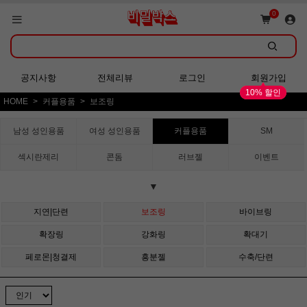
쇼핑몰 GRAND OPEN!
0
회원가입 시 다양한 혜택 증정!
공지사항
전체리뷰
로그인
회원가입
10% 할인
HOME
커플용품
보조링
쇼핑몰 GRAND OPEN!
남성 성인용품
여성 성인용품
커플용품
SM
섹시란제리
콘돔
러브젤
이벤트
▼
지연|단련
보조링
바이브링
확장링
강화링
확대기
페로몬|청결제
흥분젤
수축/단련