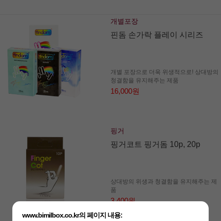
개별포장
핀돔 손가락 플레이 시리즈
개별 포장으로 더욱 위생적으로! 상대방의
청결함을 유지해주는 제품
16,000원
핑거
핑거코트 핑거돔 10p, 20p
상대방의 위생과 청결함을 유지해주는 제
품
3,400원
www.bimilbox.co.kr의 페이지 내용: