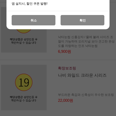
앱 설치시, 할인 쿠폰 발행!
낙타눈썹
최고급 인조 낙타눈썹
취소
확인
낙타눈썹 신흥강자 / 물에 불려 사이즈 조
절이 가능하며 오리지널 보다 견고한 완성
도를 자랑하는 인조 낙타눈썹
6,900원
확장보조링
나비 와일드 크라운 시리즈
부드러운 촉감과 신축성이 우수한 보조링
22,000원