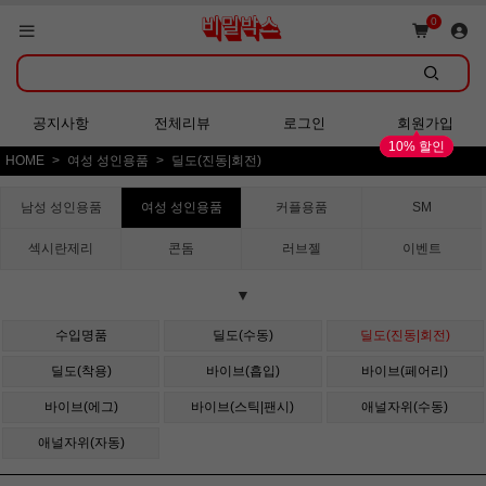
쇼핑몰 GRAND OPEN!
0
회원가입 시 다양한 혜택 증정!
공지사항
전체리뷰
로그인
회원가입
10% 할인
HOME
여성 성인용품
딜도(진동|회전)
쇼핑몰 GRAND OPEN!
남성 성인용품
여성 성인용품
커플용품
SM
섹시란제리
콘돔
러브젤
이벤트
▼
수입명품
딜도(수동)
딜도(진동|회전)
딜도(착용)
바이브(흡입)
바이브(페어리)
바이브(에그)
바이브(스틱|팬시)
애널자위(수동)
애널자위(자동)