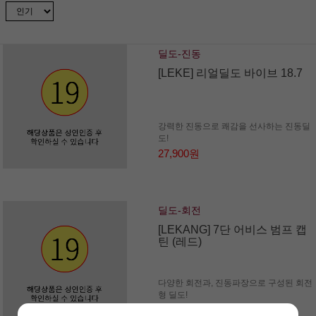
딜도-진동
[LEKE] 리얼딜도 바이브 18.7
강력한 진동으로 쾌감을 선사하는 진동딜
도!
27,900원
딜도-회전
[LEKANG] 7단 어비스 범프 캡
틴 (레드)
다양한 회전과, 진동파장으로 구성된 회전
형 딜도!
78,000원