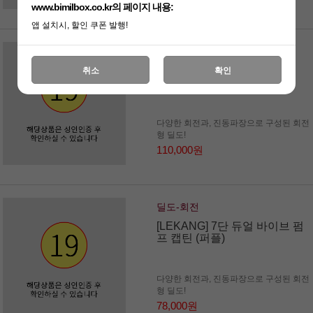
www.bimilbox.co.kr의 페이지 내용:
앱 설치시, 할인 쿠폰 발행!
딜도-회전
[GELUO] 스완 히팅 바이브
취소
확인
다양한 회전과, 진동파장으로 구성된 회전
형 딜도!
110,000원
딜도-회전
[LEKANG] 7단 듀얼 바이브 펌
프 캡틴 (퍼플)
다양한 회전과, 진동파장으로 구성된 회전
형 딜도!
78,000원