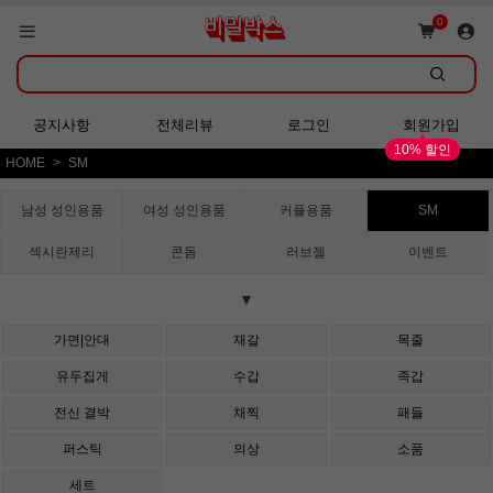
쇼핑몰 GRAND OPEN!
0
회원가입 시 다양한 혜택 증정!
공지사항
전체리뷰
로그인
회원가입
10% 할인
HOME
SM
쇼핑몰 GRAND OPEN!
남성 성인용품
여성 성인용품
커플용품
SM
섹시란제리
콘돔
러브젤
이벤트
▼
가면|안대
재갈
목줄
유두집게
수갑
족갑
전신 결박
채찍
패들
퍼스틱
의상
소품
세트