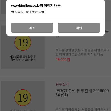
한 디자인과 고급소재로 제작된 제품
www.bimilbox.co.kr의 페이지 내용:
14,000원
앱 설치시, 할인 쿠폰 발행!
취소
확인
[NABI] SM B15 백 애널후크 목
줄
색다른 경험을 찾는 커플들을 위한 럭셔리
한 디자인과 고급소재로 제작된 제품
49,000원
유두집게
[EROTICA] 유두집게 2016000
64 (91)
색다른 경험을 찾는 커플들을 위한 럭셔리