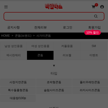
쇼핑몰 GRAND OPEN!
0
회원가입 시 다양한 혜택 증정!
공지사항
전체리뷰
로그인
회원가입
10% 할인
HOME
콘돔(브랜드)
사가미콘돔
쇼핑몰 GRAND OPEN!
남성 성인용품
여성 성인용품
커플용품
SM
섹시란제리
콘돔
러브젤
이벤트
▼
타입
사정지연콘돔
초박형콘돔
폴리우레탄콘돔
특수돌출형콘돔
슬림사이즈콘돔
라지사이즈콘돔
대용량/100p