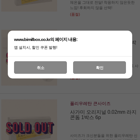
체온을 그대로 전달! 착용하지 않은듯한
느낌! 후회하지 않을 선택!
(품절)
폴리우레탄/극초박형
www.bimilbox.co.kr의 페이지 내용:
사가미 오리지널 001 콘돔 3박
스 9p
앱 설치시, 할인 쿠폰 발행!
폴리우레탄 소재의 가장 인기 있는 001 사
취소
확인
가미 콘돔
(품절)
폴리우레탄 큰사이즈
사가미 오리지널 0.02mm 라지
콘돔 1박스 6p
사이즈가 크신분들을 위한 폴리우레탄 신