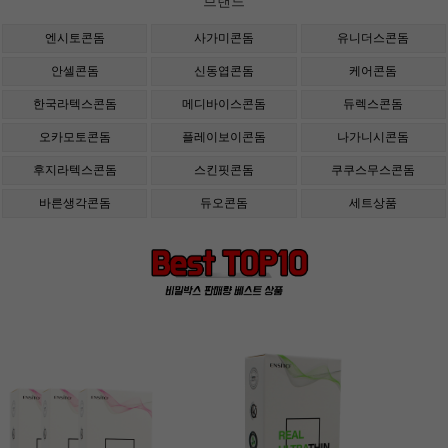
브랜드
엔시토콘돔
사가미콘돔
유니더스콘돔
안셀콘돔
신동엽콘돔
케어콘돔
한국라텍스콘돔
메디바이스콘돔
듀렉스콘돔
오카모토콘돔
플레이보이콘돔
나가니시콘돔
후지라텍스콘돔
스킨핏콘돔
쿠쿠스무스콘돔
바른생각콘돔
듀오콘돔
세트상품