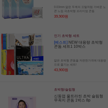
0.03mm 얇은 두께의 깃털처럼 가벼운 노
콘 느낌 극초박형 프리미엄 콘돔
39,900원
인기 초박형 세트
[베스트]
NEW 대용량 초박형
콘돔 세트1 10박스
얇은 초박형 콘돔을 저련한가격에 대용량
으로 즐기는 세트!
43,900원
초박형/슬립형
신동엽 울트라씬 초박 슬림형
무꼭지 콘돔 1박스 8p