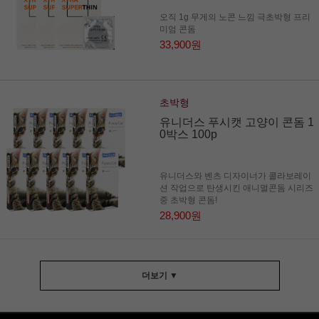
오직 1g 무게의 노콘 느낌 극초박형 프리
미엄 콘돔
33,900원
초박형
유니더스 푸시캣 고양이 콘돔 1
0박스 100p
유니더스와 벤츠 디자이너가 콜라보레이
션 작업으로 탄생시킨 애니멀콘돔 시리즈
중 초박형 콘돔!
28,900원
더보기 ▼