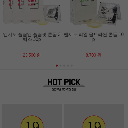
엔시토 슬림앤 슬림핏 콘돔 3
엔시토 리얼 울트라씬 콘돔 10
박스 30p
p
23,500 원
8,700 원