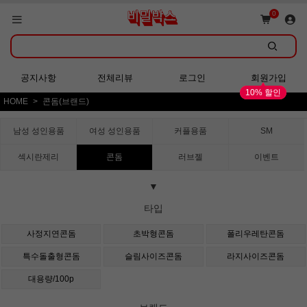
쇼핑몰 GRAND OPEN!
0
회원가입 시 다양한 혜택 증정!
공지사항
전체리뷰
로그인
회원가입
10% 할인
HOME
콘돔(브랜드)
쇼핑몰 GRAND OPEN!
남성 성인용품
여성 성인용품
커플용품
SM
섹시란제리
콘돔
러브젤
이벤트
▼
타입
사정지연콘돔
초박형콘돔
폴리우레탄콘돔
특수돌출형콘돔
슬림사이즈콘돔
라지사이즈콘돔
대용량/100p