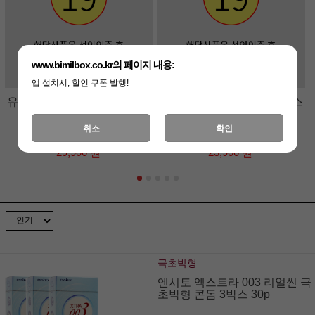
www.bimilbox.co.kr의 페이지 내용:
앱 설치시, 할인 쿠폰 발행!
유니더스 펭귄 콘돔 10박스 1
유니더스 더터치 콘돔 10박스
00p
100p
취소
확인
29,900 원
23,900 원
극초박형
엔시토 엑스트라 003 리얼씬 극
초박형 콘돔 3박스 30p