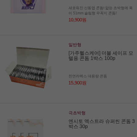
새로워진 신동엽 콘돔! 얇은 초박형에 폭
이 51mm 슬림형 무꼭지 콘돔!
10,900원
일반형
[가주헬스케어] 더블 세이프 모
텔용 콘돔 1박스 100p
천연라텍스 대용량 콘돔
15,900원
극초박형
엔시토 엑스트라 슈퍼씬 콘돔 3
박스 30p