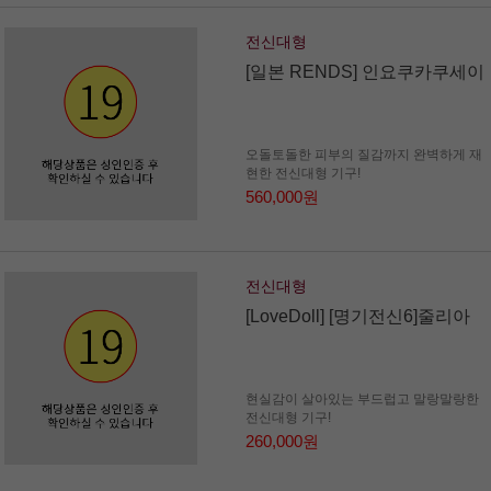
전신대형
[일본 RENDS] 인요쿠카쿠세이
오돌토돌한 피부의 질감까지 완벽하게 재
현한 전신대형 기구!
560,000원
전신대형
[LoveDoll] [명기전신6]줄리아
현실감이 살아있는 부드럽고 말랑말랑한
전신대형 기구!
260,000원