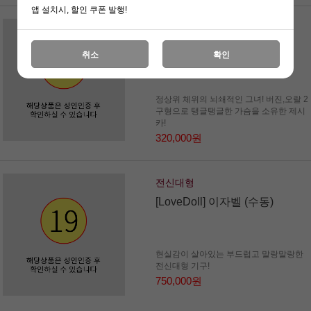
앱 설치시, 할인 쿠폰 발행!
전신대형
[LoveDoll] 제시카 (자동)
취소
확인
정상위 체위의 뇌쇄적인 그녀! 버진,오랄 2
구형으로 탱글탱글한 가슴을 소유한 제시
카!
320,000원
전신대형
[LoveDoll] 이자벨 (수동)
현실감이 살아있는 부드럽고 말랑말랑한
전신대형 기구!
750,000원