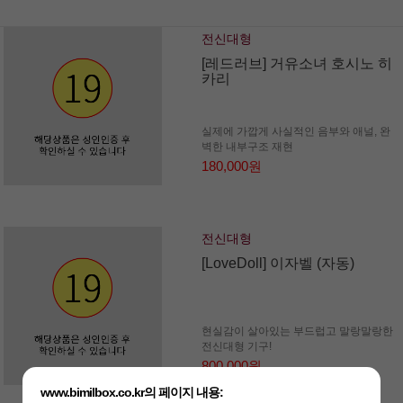
전신대형
[레드러브] 거유소녀 호시노 히
카리
실제에 가깝게 사실적인 음부와 애널, 완
벽한 내부구조 재현
180,000원
전신대형
[LoveDoll] 이자벨 (자동)
현실감이 살아있는 부드럽고 말랑말랑한
전신대형 기구!
800,000원
www.bimilbox.co.kr의 페이지 내용: