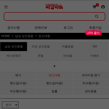
쇼핑몰 GRAND OPEN!
0
회원가입 시 다양한 혜택 증정!
공지사항
전체리뷰
로그인
회원가입
10% 할인
HOME
남성 성인용품
전신대형
쇼핑몰 GRAND OPEN!
남성 성인용품
여성 성인용품
커플용품
SM
섹시란제리
콘돔
러브젤
이벤트
▼
텐가
전신대형
프리미엄 명기
핸드잡(수동)
핸드잡(자동)
히프형(수동)
히프형(자동)
컵홀
관리용품