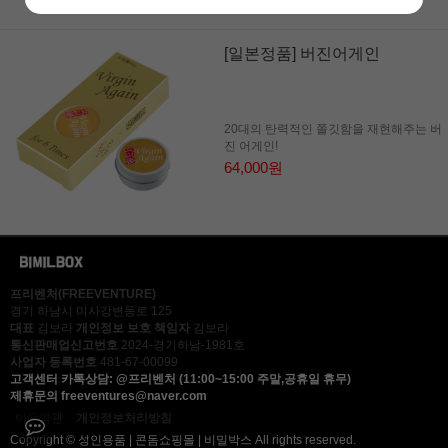
[일본정품] 버진어게인
20대의 탄력적인 쫄깃함을 재현해주는 버
진 어게인!
64,000원
프리벤처(FREEVENTURE)
경기 하남시 미사강변동로 125
대표
김보라
개인정보 보호 책임자
김보라
통신판매업신고번호
2024-경기하남-1981호
사업자 등록번호
481-67-00099
고객센터
카톡상담: @프리벤처 (11:00~15:00 주말,공휴일 휴무)
제휴문의
freeventures@naver.com
이용약관
개인정보처리방침
Copyright © 성인용품 | 콘돔쇼핑몰 | 비밀박스 All rights reserved.