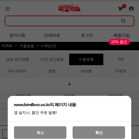
쇼핑몰 GRAND OPEN!
0
회원가입 시 다양한 혜택 증정!
공지사항
전체리뷰
로그인
회원가입
10% 할인
HOME
커플용품
수축|단련
쇼핑몰 GRAND OPEN!
남성 성인용품
여성 성인용품
커플용품
SM
섹시란제리
콘돔
러브젤
이벤트
▼
지연|단련
보조링
바이브링
www.bimilbox.co.kr의 페이지 내용:
확장링
강화링
확대기
앱 설치시, 할인 쿠폰 발행!
페로몬|청결제
흥분젤
수축/단련
취소
확인