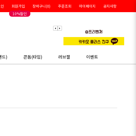
그인
회원가입
장바구니(
0
)
주문조회
마이페이지
공지사항
10%할인
랜드)
콘돔(타입)
러브젤
이벤트