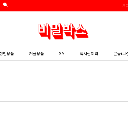
로
 성인용품
커플용품
SM
섹시란제리
콘돔(브