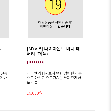
리
[MYVIB] 다이아몬드 미니 페
어리 (퍼플)
[10006608]
 진동
지금껏 경험해보지 못한 강력한 진동
주게하
으로 아찔한 오르가즘을 느껴주게하
는 제품!
16,000원