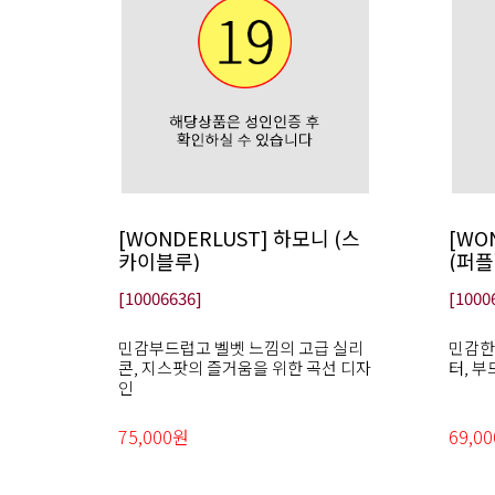
[WONDERLUST] 하모니 (스
[WO
카이블루)
(퍼플
[10006636]
[1000
민감부드럽고 벨벳 느낌의 고급 실리
민감한
콘, 지스팟의 즐거움을 위한 곡선 디자
터, 
인
75,000원
69,0